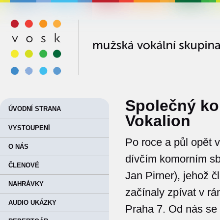
VOSK
Společný ko
ÚVODNÍ STRANA
Vokalion
VYSTOUPENÍ
Po roce a půl opět 
O NÁS
dívčím komorním sb
ČLENOVÉ
Jan Pirner), jehož č
NAHRÁVKY
začínaly zpívat v r
AUDIO UKÁZKY
Praha 7. Od nás se 