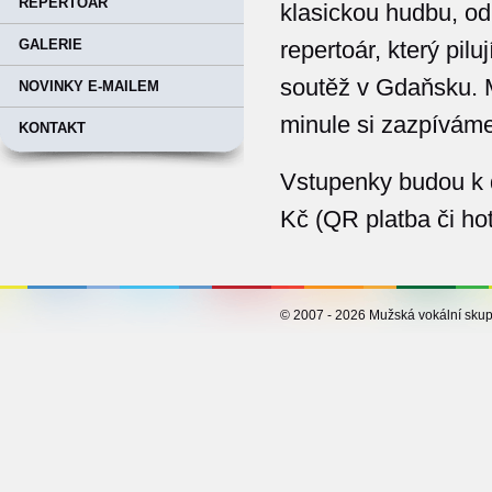
REPERTOÁR
klasickou hudbu, od
repertoár, který pil
GALERIE
soutěž v Gdaňsku. 
NOVINKY E-MAILEM
minule si zazpíváme
KONTAKT
Vstupenky budou k d
Kč (QR platba či ho
© 2007 - 2026 Mužská vokální s