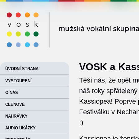
VOSK
VOSK a Kas
ÚVODNÍ STRANA
Těší nás, že opět 
VYSTOUPENÍ
náš roky spřátelen
O NÁS
Kassiopea! Poprvé j
ČLENOVÉ
Festiválku v Nechani
NAHRÁVKY
:)
AUDIO UKÁZKY
Kassiopea je ženský