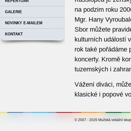
REPERTOÁR
na podzim roku 200
GALERIE
Mgr. Hany Vyroubal
NOVINKY E-MAILEM
Sbor můžete pravide
KONTAKT
kulturních událostí 
rok také pořádáme p
koncerty. Kromě kon
tuzemských i zahran
Vážení diváci, může
klasické i popové v
© 2007 - 2026 Mužská vokální s